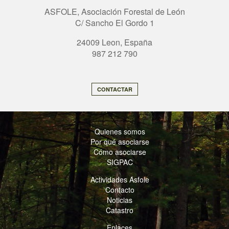
ASFOLE, Asociación Forestal de León
C/ Sancho El Gordo 1
24009 Leon, España
987 212 790
CONTACTAR
Quienes somos
Por qué asociarse
Cómo asociarse
SIGPAC
Actividades Asfole
Contacto
Noticias
Catastro
Enlaces